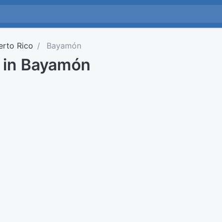
erto Rico
Bayamón
d in Bayamón