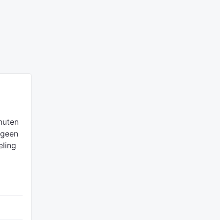
nuten
 geen
eling