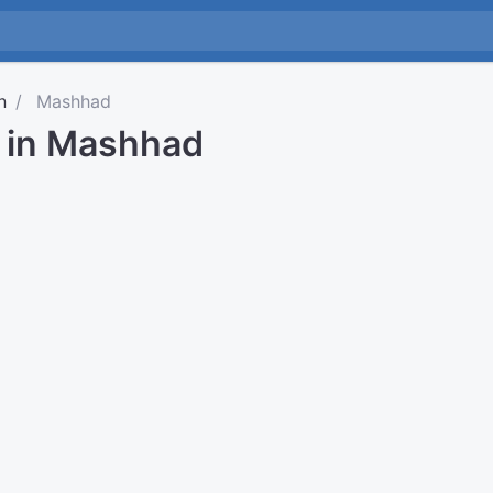
n
Mashhad
d in Mashhad