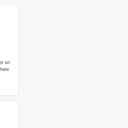
l
et en
 hele