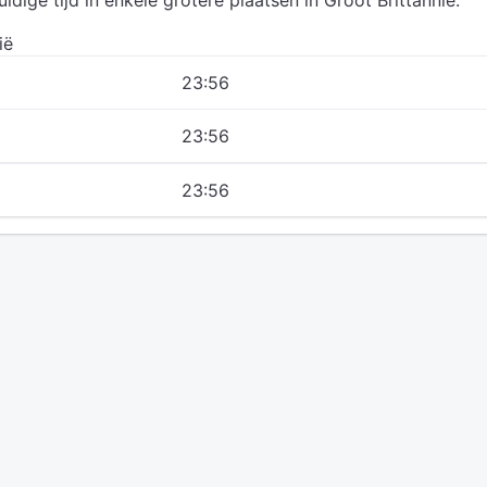
uidige tijd in enkele grotere plaatsen in Groot Brittannië.
ië
23:56
23:56
23:56