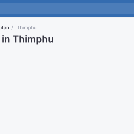
utan
Thimphu
d in Thimphu