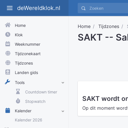
deWereldklok.nl
Home
Home
Tijdzones
SAKT -- Sa
Klok
Weeknummer
Tijdzonekaart
Tijdzones
Landen gids
Tools
Countdown timer
SAKT wordt on
Stopwatch
Op dit moment wordt 
Kalender
Kalender 2026