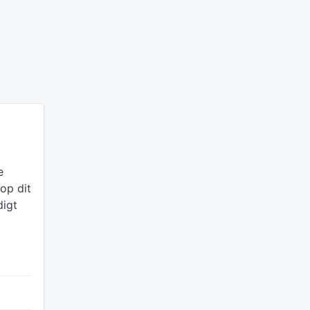
e
 op dit
digt