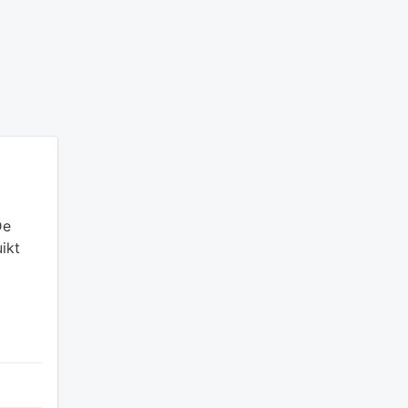
De
ikt
d