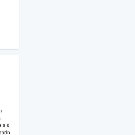
n
n
 als
aarin