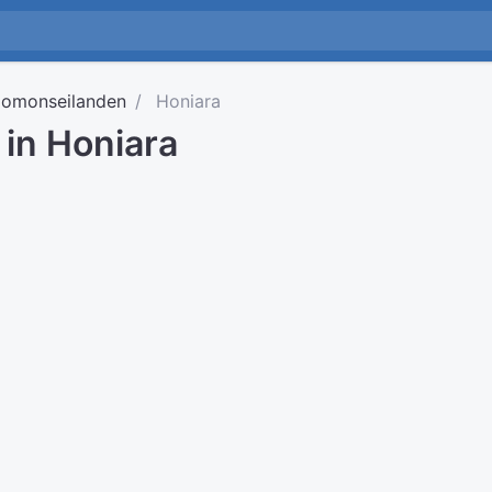
lomonseilanden
Honiara
d in Honiara