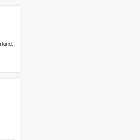
rland.
k