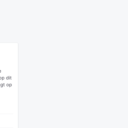
e
op dit
igt op