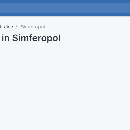
kraïne
Simferopol
d in Simferopol