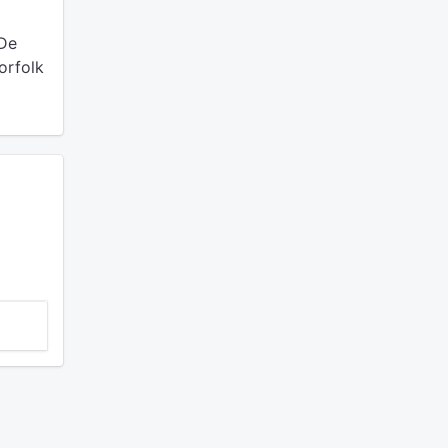
 De
orfolk