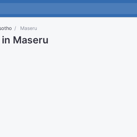
sotho
Maseru
d in Maseru