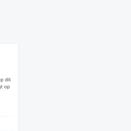
op dit
gt op