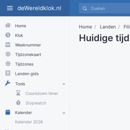
deWereldklok.nl
Home
Home
Landen
Fil
Huidige tij
Klok
Weeknummer
Tijdzonekaart
Tijdzones
Landen gids
Tools
Countdown timer
Stopwatch
Kalender
Kalender 2026