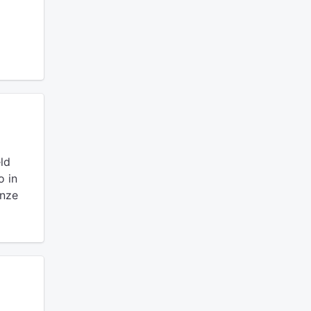
ld
o in
onze