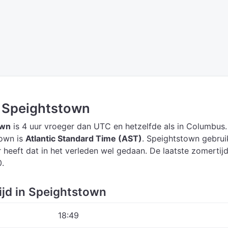
in Speightstown
own
is 4 uur vroeger dan UTC
en hetzelfde als in Columbus.
town is
Atlantic Standard Time (AST)
.
Speightstown gebrui
 heeft dat in het verleden wel gedaan. De laatste zomertij
0.
ijd in Speightstown
18:49