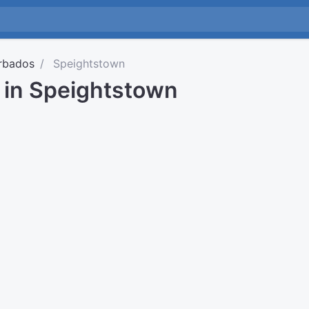
rbados
Speightstown
d in Speightstown