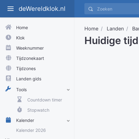
deWereldklok.nl
Home
Home
Landen
Ba
Huidige tij
Klok
Weeknummer
Tijdzonekaart
Tijdzones
Landen gids
Tools
Countdown timer
Stopwatch
Kalender
Kalender 2026