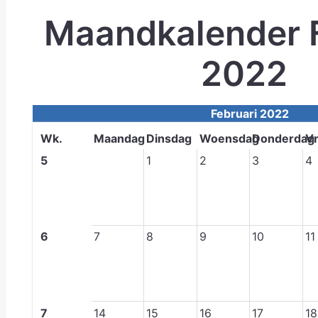
Maandkalender F
2022
Februari 2022
Wk.
Maandag
Dinsdag
Woensdag
Donderdag
Vr
5
1
2
3
4
6
7
8
9
10
11
7
14
15
16
17
18