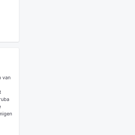
n van
t
ruba
e
migen